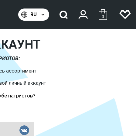
0
ККАУНТ
РИОТОВ:
сь ассортимент!
вой личный аккаунт
убе патриотов?