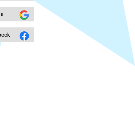
le
book